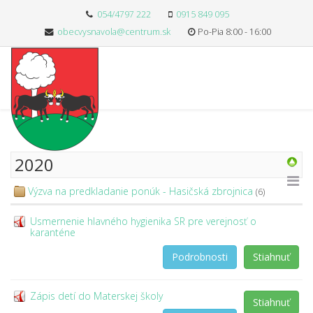
054/4797 222
0915 849 095
obecvysnavola@centrum.sk
Po-Pia 8:00 - 16:00
2020
Výzva na predkladanie ponúk - Hasičská zbrojnica
(6)
Usmernenie hlavného hygienika SR pre verejnosť o
karanténe
Podrobnosti
Stiahnuť
Zápis detí do Materskej školy
Stiahnuť