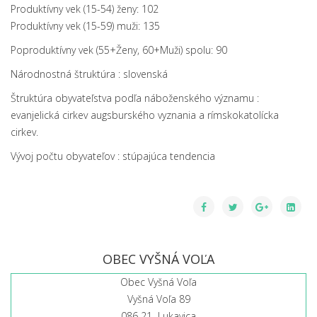
Produktívny vek (15-54) ženy: 102
Produktívny vek (15-59) muži: 135
Poproduktívny vek (55+Ženy, 60+Muži) spolu: 90
Národnostná štruktúra : slovenská
Štruktúra obyvateľstva podľa náboženského významu :
evanjelická cirkev augsburského vyznania a rímskokatolícka
cirkev.
Vývoj počtu obyvateľov : stúpajúca tendencia
OBEC VYŠNÁ VOĽA
Obec Vyšná Voľa
Vyšná Voľa 89
086 21 Lukavica