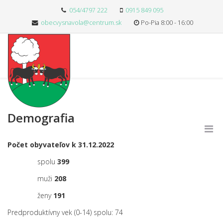
054/4797 222
0915 849 095
obecvysnavola@centrum.sk
Po-Pia 8:00 - 16:00
Demografia
Počet obyvateľov k 31.12.2022
spolu
399
muži
208
ženy
191
Predproduktívny vek (0-14) spolu: 74