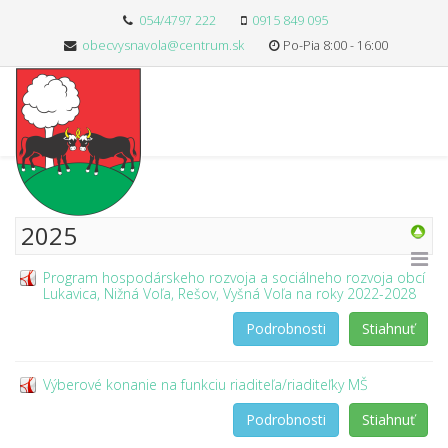
054/4797 222
0915 849 095
obecvysnavola@centrum.sk
Po-Pia 8:00 - 16:00
2025
Program hospodárskeho rozvoja a sociálneho rozvoja obcí
Lukavica, Nižná Voľa, Rešov, Vyšná Voľa na roky 2022-2028
Podrobnosti
Stiahnuť
Výberové konanie na funkciu riaditeľa/riaditeľky MŠ
Podrobnosti
Stiahnuť